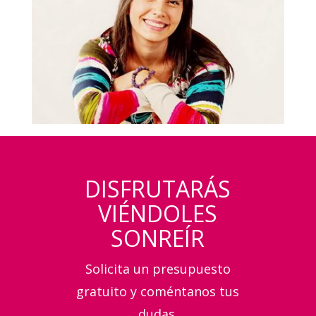
DISFRUTARÁS
VIÉNDOLES
SONREÍR
Solicita un presupuesto
gratuito y coméntanos tus
dudas.