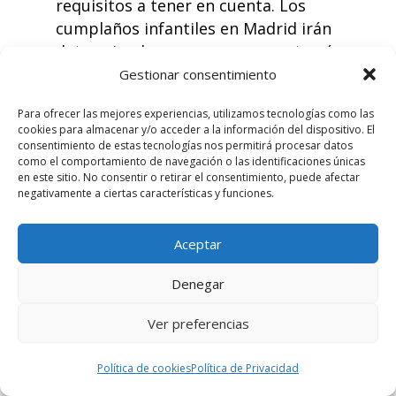
requisitos a tener en cuenta. Los
cumplaños infantiles en Madrid irán
determinados porque se encontrarán
toda clase de posibilidades que estén
Gestionar consentimiento
vinculadas a poder lograr toda la
Para ofrecer las mejores experiencias, utilizamos tecnologías como las
cobertura de las necesidades a tener
cookies para almacenar y/o acceder a la información del dispositivo. El
en cuenta. Se deberá atender, además,
consentimiento de estas tecnologías nos permitirá procesar datos
como el comportamiento de navegación o las identificaciones únicas
a que los peques disfruten de una gran
en este sitio. No consentir o retirar el consentimiento, puede afectar
gama de oportunidades en cuyo caso
negativamente a ciertas características y funciones.
se podrá gozar de una cobertura
completa e necesidades, sea cuál sea la
Aceptar
edad del peque. No deberemos olvidar
que cuando se trata de seguridad y
Denegar
derecho las posibilidades siempre
Ver preferencias
tienen que estar sujetas a hallar los
mejores servicios en cada caso.
Política de cookies
Política de Privacidad
Presupuesto personalizado:
Para