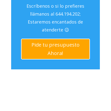
Escríbenos o si lo prefieres
llámanos al 644.194.202;
Estaremos encantados de
atenderte 😉
Pide tu presupuesto
Ahora!