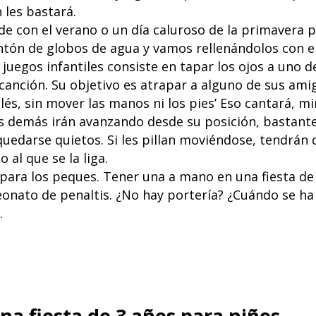
 les bastará.
cide con el verano o un día caluroso de la primaver
ón de globos de agua y vamos rellenándolos con ell
 juegos infantiles consiste en tapar los ojos a uno d
canción. Su objetivo es atrapar a alguno de sus amig
glés, sin mover las manos ni los pies’ Eso cantará, m
os demás irán avanzando desde su posición, bastante
quedarse quietos. Si les pillan moviéndose, tendrán 
o al que se la liga.
ra los peques. Tener una a mano en una fiesta de ni
nato de penaltis. ¿No hay portería? ¿Cuándo se ha
.
na fiesta de 3 años para niños