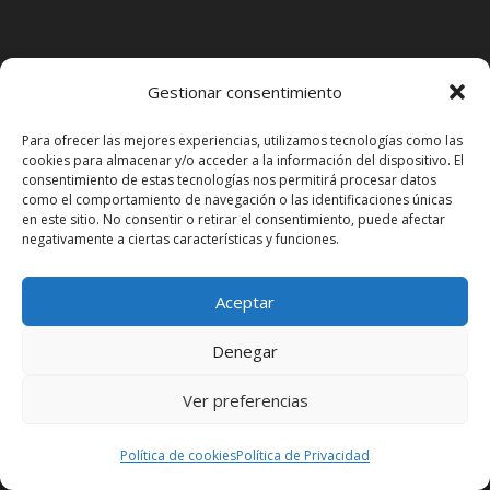
Animaciones ADAPTADAS 100% al
Gestionar consentimiento
COVID-19 con MÁXIMA Seguridad
Sanitaria
Para ofrecer las mejores experiencias, utilizamos tecnologías como las
cookies para almacenar y/o acceder a la información del dispositivo. El
consentimiento de estas tecnologías nos permitirá procesar datos
como el comportamiento de navegación o las identificaciones únicas
en este sitio. No consentir o retirar el consentimiento, puede afectar
negativamente a ciertas características y funciones.
Aceptar
¿Tienes algo que
Denegar
celebrar?
Ver preferencias
Un cumpleaños, una comunión, un
Política de cookies
Política de Privacidad
evento infantil. Pide tu presupuesto