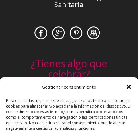
Sanitaria
¿Tienes algo que
celebrar?
Gestionar consentimiento
Un cumpleaños, una comunión, un
evento infantil. Pide tu presupuesto
Para ofrecer las mejores experiencias, utilizamos tecnologías como las
cookies para almacenar y/o acceder a la información del dispositivo. El
personalizado sin ningún compromiso
consentimiento de estas tecnologías nos permitirá procesar datos
Sí, Quiero
como el comportamiento de navegación o las identificaciones únicas
en este sitio. No consentir o retirar el consentimiento, puede afectar
negativamente a ciertas características y funciones.