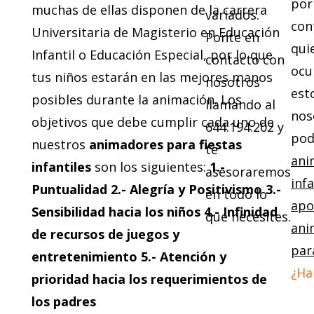
por
muchas de ellas disponen de la carrera
variados.
con
Universitaria de Magisterio en Educación
Ponte en
qui
Infantil o Educación Especial, por lo que
contacto con
ocu
tus niños estarán en las mejores manos
nosotros
est
posibles durante la animación.
Los
llamando al
nos
objetivos que debe cumplir cada uno de
644.194.202 y
po
nuestros
animadores para fiestas
te
ani
infantiles
son los siguientes:
1.-
asesoraremos
infa
Puntualidad
2.- Alegría y Positivismo
3.-
en todo lo
apo
Sensibilidad hacia los niños
4.- Infinidad
que necesites.
ani
de recursos de juegos y
par
entretenimiento
5.- Atención y
¿Ha
prioridad hacia los requerimientos de
los padres