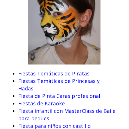
Fiestas Temáticas de Piratas
Fiestas Temáticas de Princesas y
Hadas
Fiesta de Pinta Caras profesional
Fiestas de Karaoke
Fiesta infantil con MasterClass de Baile
para peques
Fiesta para niños con castillo