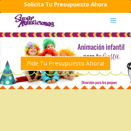
Solicita Tu Presupuesto Ahora
644194202
daniela@superanimaciones.com
Pide Tu Presupuesto Ahora!