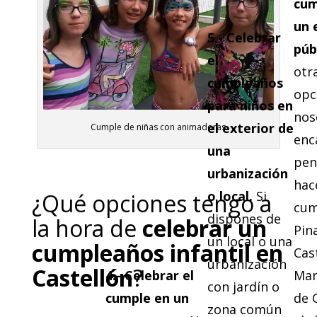
cum
un 
5.-
Celebrar
púb
el
otr
cumpleaños
opc
para niños en
nos
el exterior de
Cumple de niñas con animadoras
enc
una
pen
urbanización
hac
o local.
Si
¿Qué opciones tengo a
cum
dispones de
la hora de
celebrar un
Pin
un local o una
cumpleaños infantil en
Cast
urbanización
Castellón
?
4.-
Celebrar el
Mar
con jardín o
cumple en un
de 
zona común