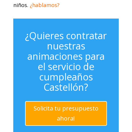
niños.
¿hablamos?
¿Quieres contratar
nuestras
animaciones para
el servicio de
cumpleaños
Castellón?
Solicita tu presupuesto
ahora!