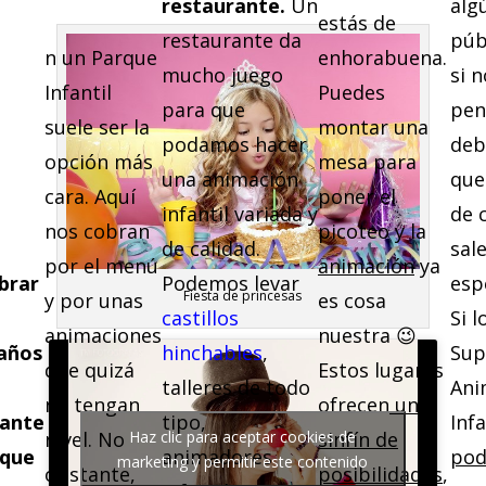
restaurante.
Un
alg
estás de
restaurante da
púb
n un Parque
enhorabuena.
mucho juego
si n
Infantil
Puedes
para que
pen
suele ser la
montar una
podamos hacer
deb
opción más
mesa para
una animación
que
cara. Aquí
poner el
infantil variada y
de 
nos cobran
picoteo y la
de calidad.
sal
por el menú
animación
ya
ebrar
Podemos levar
esp
Fiesta de princesas
y por unas
es cosa
castillos
Si 
animaciones
nuestra 😉
años
hinchables
,
Sup
que quizá
Estos lugares
talleres de todo
Ani
no tengan
ofrecen
un
rante
tipo,
Infa
nivel. No
Haz clic para aceptar cookies de
sinfín de
rque
animadores
po
marketing y permitir este contenido
obstante,
posibilidades
,