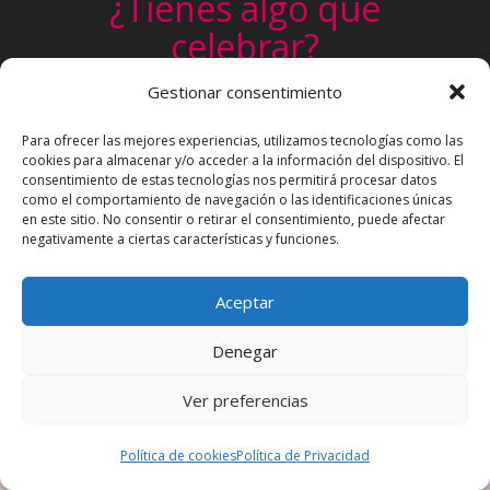
¿Tienes algo que
celebrar?
Un cumpleaños, una comunión, un
Gestionar consentimiento
evento infantil. Pide tu presupuesto
Para ofrecer las mejores experiencias, utilizamos tecnologías como las
personalizado sin ningún compromiso
cookies para almacenar y/o acceder a la información del dispositivo. El
consentimiento de estas tecnologías nos permitirá procesar datos
Sí, Quiero
como el comportamiento de navegación o las identificaciones únicas
en este sitio. No consentir o retirar el consentimiento, puede afectar
negativamente a ciertas características y funciones.
Aceptar
Política de cookies (UE)
Política de Privacidad
Denegar
Condiciones de Uso
Ver preferencias
Superanimaciones 2018
Política de cookies
Política de Privacidad