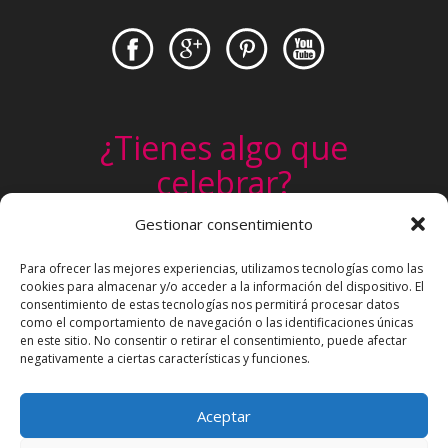
¿Tienes algo que
celebrar?
Gestionar consentimiento
Un cumpleaños, una comunión, un
evento infantil. Pide tu presupuesto
Para ofrecer las mejores experiencias, utilizamos tecnologías como las
cookies para almacenar y/o acceder a la información del dispositivo. El
personalizado sin ningún compromiso
consentimiento de estas tecnologías nos permitirá procesar datos
Sí, Quiero
como el comportamiento de navegación o las identificaciones únicas
en este sitio. No consentir o retirar el consentimiento, puede afectar
negativamente a ciertas características y funciones.
Aceptar