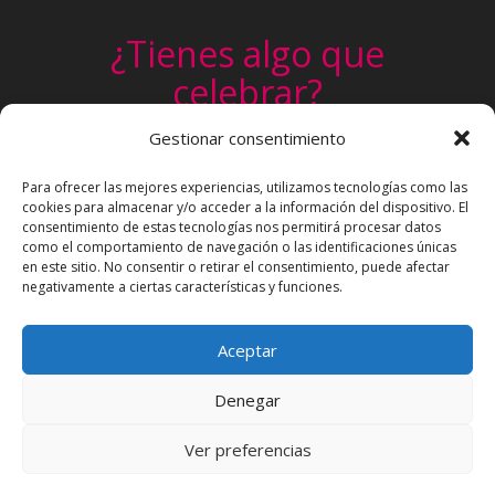
¿Tienes algo que
celebrar?
Un cumpleaños, una comunión, un
Gestionar consentimiento
evento infantil. Pide tu presupuesto
Para ofrecer las mejores experiencias, utilizamos tecnologías como las
personalizado sin ningún compromiso
cookies para almacenar y/o acceder a la información del dispositivo. El
consentimiento de estas tecnologías nos permitirá procesar datos
Sí, Quiero
como el comportamiento de navegación o las identificaciones únicas
en este sitio. No consentir o retirar el consentimiento, puede afectar
negativamente a ciertas características y funciones.
Aceptar
Política de cookies (UE)
Política de Privacidad
Denegar
Condiciones de Uso
Ver preferencias